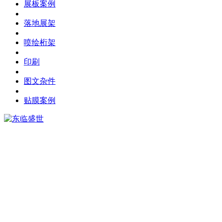
展板案例
落地展架
喷绘桁架
印刷
图文杂件
贴膜案例