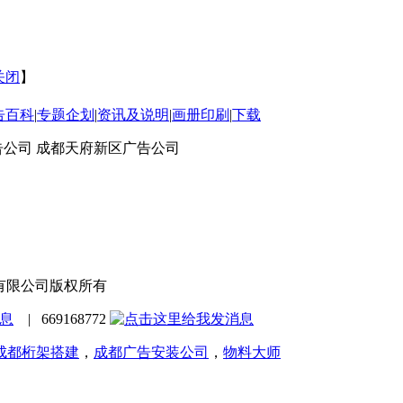
关闭
】
告百科
|
专题企划
|
资讯及说明
|
画册印刷
|
下载
告公司 成都天府新区广告公司
世科技有限公司版权所有
| 669168772
成都桁架搭建
，
成都广告安装公司
，
物料大师