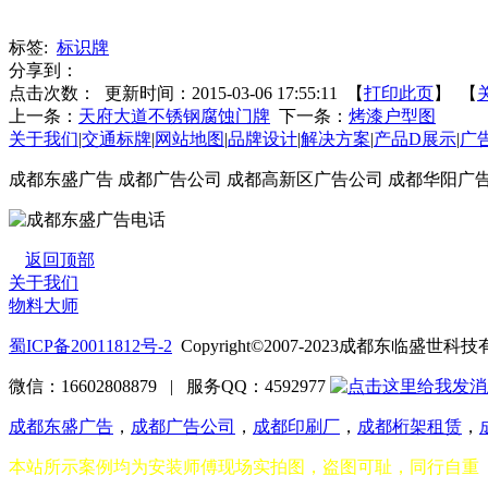
标签:
标识牌
分享到：
点击次数：
更新时间：2015-03-06 17:55:11 【
打印此页
】 【
上一条：
天府大道不锈钢腐蚀门牌
下一条：
烤漆户型图
关于我们
|
交通标牌
|
网站地图
|
品牌设计
|
解决方案
|
产品D展示
|
广
成都东盛广告 成都广告公司 成都高新区广告公司 成都华阳广
返回顶部
关于我们
物料大师
蜀ICP备20011812号-2
Copyright©2007-2023成都东临盛
微信：16602808879 | 服务QQ：4592977
成都东盛广告
，
成都广告公司
，
成都印刷厂
，
成都桁架租赁
，
本站所示案例均为安装师傅现场实拍图，盗图可耻，同行自重