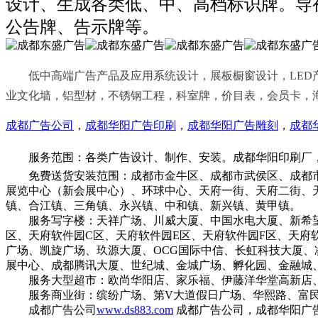
设计、生成各类低、中、高档标识牌。导
公告牌、告示牌等。
低中高端广告产品及应用系统设计，展板橱窗设计，LED产
业文化墙，铝型材，不锈钢工程，科室牌，价目表，会员卡，
成都广告公司
，
成都华阳广告印刷
，
成都华阳广告雕刻
，
成都
服务范围：各类广告设计、制作、安装。成都华阳印刷厂，
免费送货安装范围：成都市金牛区、成都市武侯区、成都市
展览中心（新会展中心）、环球中心、天府一街、天府二街、
镇、合江镇、三角镇、永兴镇、中和镇、新兴镇、黄甲镇。
服务写字楼：天祥广场、川威大厦、中国水电大厦、新希望大
区、天府软件园C区、天府软件园E区、天府软件园F区、天
广场、凯旋广场、玖源大厦、OCG国际中信、长虹科技大厦
展中心、成都腾讯大厦、世纪城、金城广场、孵化园、金融城
服务大型超市：欧尚华阳店、家乐福、伊藤洋华堂高新店、
服务商业街：缤纷广场、第V大道假日广场、华熙路、富民
成都广告公司
www.ds883.com
成都广告公司，成都华阳广