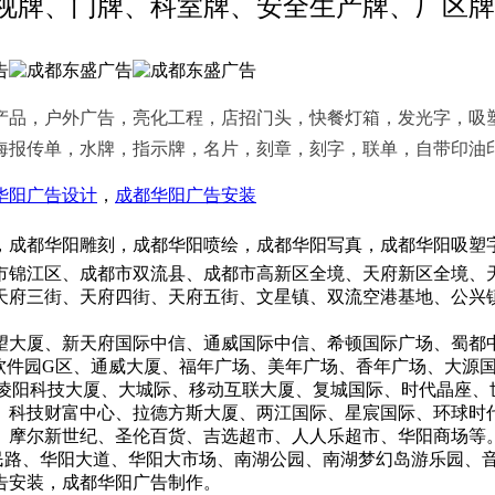
视牌、门牌、科室牌、安全生产牌、厂区牌
品，户外广告，亮化工程，店招门头，快餐灯箱，发光字，吸
海报传单，水牌，指示牌，名片，刻章，刻字，联单，自带印油
华阳广告设计
，
成都华阳广告安装
成都华阳雕刻，成都华阳喷绘，成都华阳写真，成都华阳吸塑字
锦江区、成都市双流县、成都市高新区全境、天府新区全境、天
天府三街、天府四街、天府五街、文星镇、双流空港基地、公兴
厦、新天府国际中信、通威国际中信、希顿国际广场、蜀都中
府软件园G区、通威大厦、福年广场、美年广场、香年广场、大源
、凌阳科技大厦、大城际、移动互联大厦、复城国际、时代晶座、
、科技财富中心、拉德方斯大厦、两江国际、星宸国际、环球时
摩尔新世纪、圣伦百货、吉选超市、人人乐超市、华阳商场等
路、华阳大道、华阳大市场、南湖公园、南湖梦幻岛游乐园、音
告安装，成都华阳广告制作。