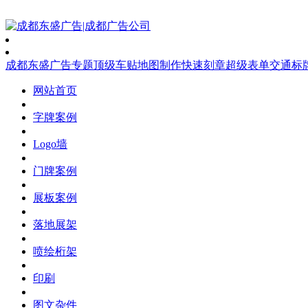
成都东盛广告
专题
顶级车贴
地图制作
快速刻章
超级表单
交通标
网站首页
字牌案例
Logo墙
门牌案例
展板案例
落地展架
喷绘桁架
印刷
图文杂件