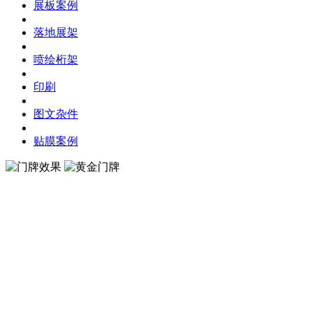
展板案例
落地展架
喷绘桁架
印刷
图文杂件
贴膜案例