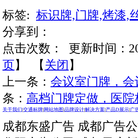
标签:
标识牌,门牌,烤漆,
分享到：
点击次数：
更新时间：2015-
页
】 【
关闭
】
上一条：
会议室门牌，会
条：
高档门牌定做，医院
关于我们
|
交通标牌
|
网站地图
|
品牌设计
|
解决方案
|
产品D展示
|
广
成都东盛广告 成都广告公