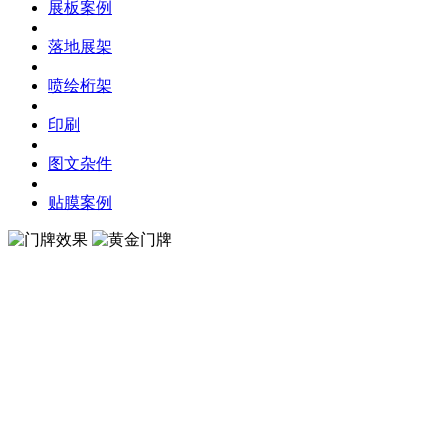
展板案例
落地展架
喷绘桁架
印刷
图文杂件
贴膜案例