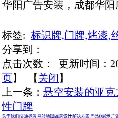
华阳广告安装，成都华阳
标签:
标识牌,门牌,烤漆,
分享到：
点击次数：
更新时间：2015-
页
】 【
关闭
】
上一条：
悬空安装的亚克
性门牌
关于我们
|
交通标牌
|
网站地图
|
品牌设计
|
解决方案
|
产品D展示
|
广