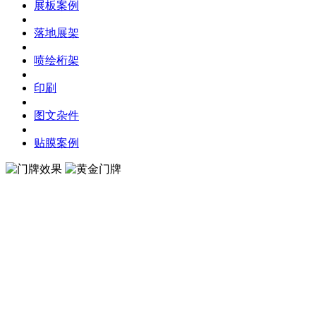
展板案例
落地展架
喷绘桁架
印刷
图文杂件
贴膜案例