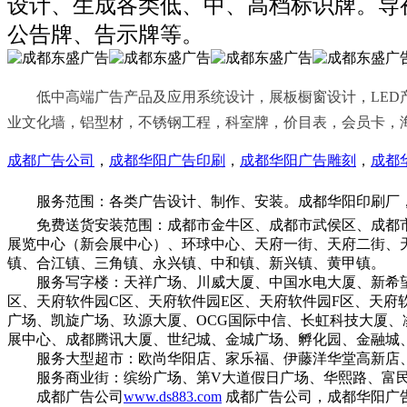
设计、生成各类低、中、高档标识牌。导
公告牌、告示牌等。
低中高端广告产品及应用系统设计，展板橱窗设计，LED产
业文化墙，铝型材，不锈钢工程，科室牌，价目表，会员卡，
成都广告公司
，
成都华阳广告印刷
，
成都华阳广告雕刻
，
成都
服务范围：各类广告设计、制作、安装。成都华阳印刷厂，
免费送货安装范围：成都市金牛区、成都市武侯区、成都市
展览中心（新会展中心）、环球中心、天府一街、天府二街、
镇、合江镇、三角镇、永兴镇、中和镇、新兴镇、黄甲镇。
服务写字楼：天祥广场、川威大厦、中国水电大厦、新希望大
区、天府软件园C区、天府软件园E区、天府软件园F区、天
广场、凯旋广场、玖源大厦、OCG国际中信、长虹科技大厦
展中心、成都腾讯大厦、世纪城、金城广场、孵化园、金融城
服务大型超市：欧尚华阳店、家乐福、伊藤洋华堂高新店、
服务商业街：缤纷广场、第V大道假日广场、华熙路、富民
成都广告公司
www.ds883.com
成都广告公司，成都华阳广