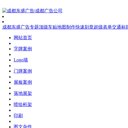
成都东盛广告
专题
顶级车贴
地图制作
快速刻章
超级表单
交通标
网站首页
字牌案例
Logo墙
门牌案例
展板案例
落地展架
喷绘桁架
印刷
图文杂件