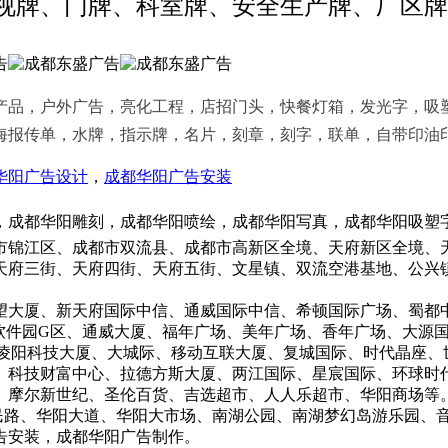
视牌、门牌、科室牌、安全生产牌、厂区牌
品，户外广告，亮化工程，店招门头，快餐灯箱，发光字，吸
海报传单，水牌，指示牌，名片，刻章，刻字，联单，自带印油
华阳广告设计
，
成都华阳广告安装
成都华阳雕刻，成都华阳喷绘，成都华阳写真，成都华阳吸塑字
锦江区、成都市双流县、成都市高新区全境、天府新区全境、天
天府三街、天府四街、天府五街、文星镇、双流空港基地、公兴
厦、新天府国际中信、通威国际中信、希顿国际广场、蜀都中
府软件园G区、通威大厦、福年广场、美年广场、香年广场、大源
、凌阳科技大厦、大城际、移动互联大厦、复城国际、时代晶座、
、科技财富中心、拉德方斯大厦、两江国际、星宸国际、环球时
摩尔新世纪、圣伦百货、吉选超市、人人乐超市、华阳商场等
路、华阳大道、华阳大市场、南湖公园、南湖梦幻岛游乐园、音
告安装，成都华阳广告制作。