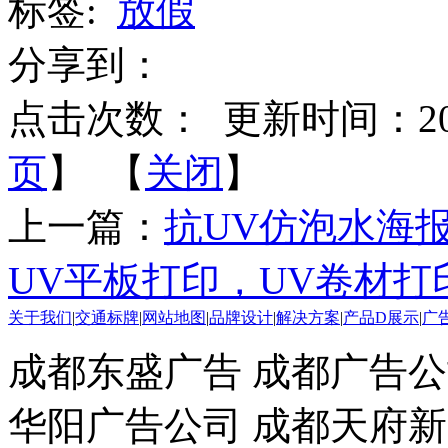
标签:
放假
分享到：
点击次数：
更新时间：2015-
页
】 【
关闭
】
上一篇：
抗UV仿泡水海报
UV平板打印，UV卷材打
关于我们
|
交通标牌
|
网站地图
|
品牌设计
|
解决方案
|
产品D展示
|
广
成都东盛广告 成都广告公
华阳广告公司 成都天府