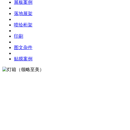
展板案例
落地展架
喷绘桁架
印刷
图文杂件
贴膜案例