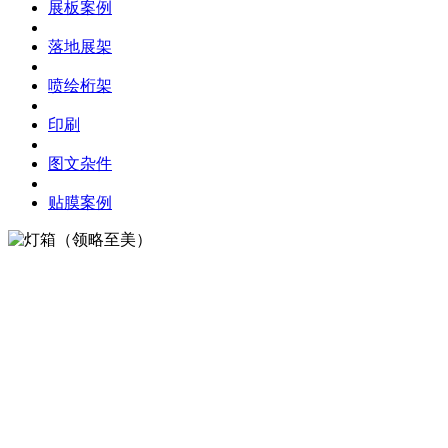
展板案例
落地展架
喷绘桁架
印刷
图文杂件
贴膜案例