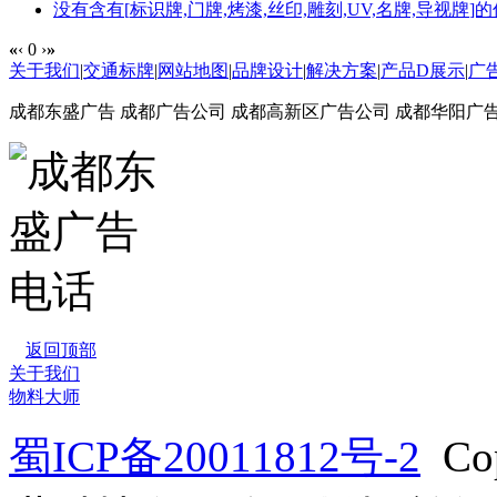
没有含有[
标识牌,门牌,烤漆,丝印,雕刻,UV,名牌,导视牌
]
«
‹
0
›
»
关于我们
|
交通标牌
|
网站地图
|
品牌设计
|
解决方案
|
产品D展示
|
广
成都东盛广告 成都广告公司 成都高新区广告公司 成都华阳广
返回顶部
关于我们
物料大师
蜀ICP备20011812号-2
Co