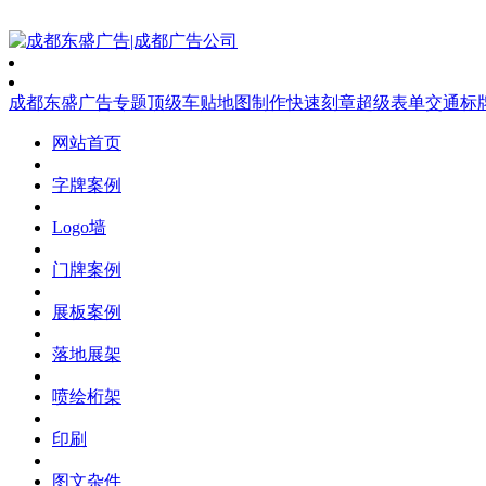
成都东盛广告
专题
顶级车贴
地图制作
快速刻章
超级表单
交通标
网站首页
字牌案例
Logo墙
门牌案例
展板案例
落地展架
喷绘桁架
印刷
图文杂件