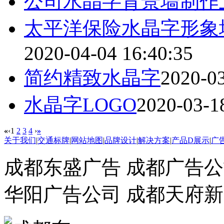
公司
水晶字
背景墙制作
太平洋保险
水晶字
形象
2020-04-04 16:40:35
简约精致
水晶字
2020-03
水晶字
LOGO
2020-03-1
«
‹
1
2
3
4
›
»
关于我们
|
交通标牌
|
网站地图
|
品牌设计
|
解决方案
|
产品D展示
|
广
成都东盛广告 成都广告公
华阳广告公司 成都天府