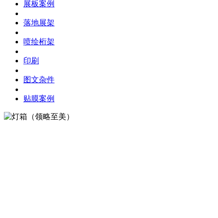
展板案例
落地展架
喷绘桁架
印刷
图文杂件
贴膜案例