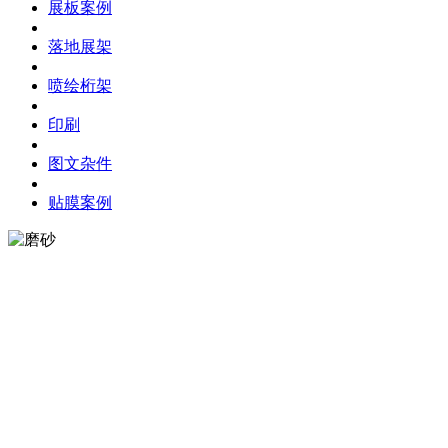
展板案例
落地展架
喷绘桁架
印刷
图文杂件
贴膜案例