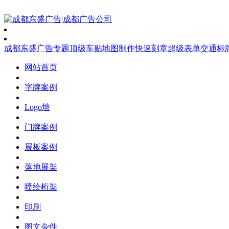
成都东盛广告
专题
顶级车贴
地图制作
快速刻章
超级表单
交通标
网站首页
字牌案例
Logo墙
门牌案例
展板案例
落地展架
喷绘桁架
印刷
图文杂件